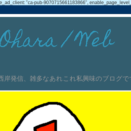
e_ad_client: "ca-pub-9070715661183866", enable_page_level_ad
Ohara / Web
伸文 浜名湖西岸発信、雑多なあれこれ私興味のブログ