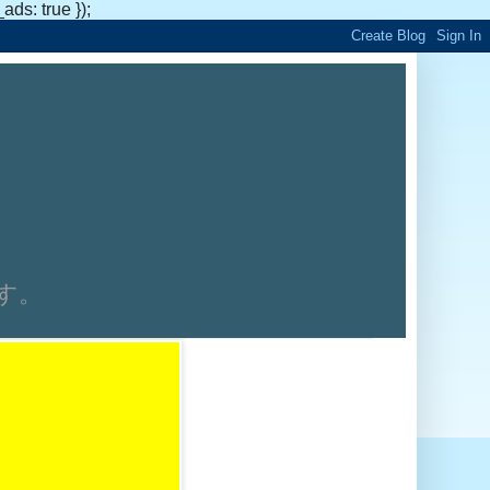
s: true });
です。