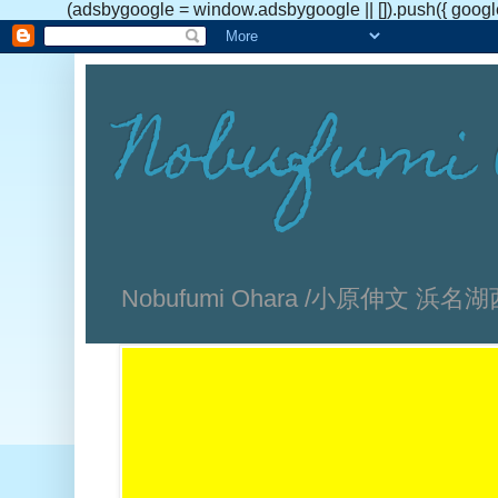
(adsbygoogle = window.adsbygoogle || []).push({ googl
Nobufumi 
Nobufumi Ohara /小原