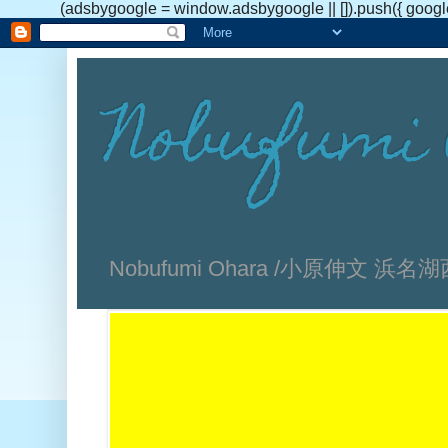
(adsbygoogle = window.adsbygoogle || []).push({ googl
Nobufumi 
Nobufumi Ohara /小原