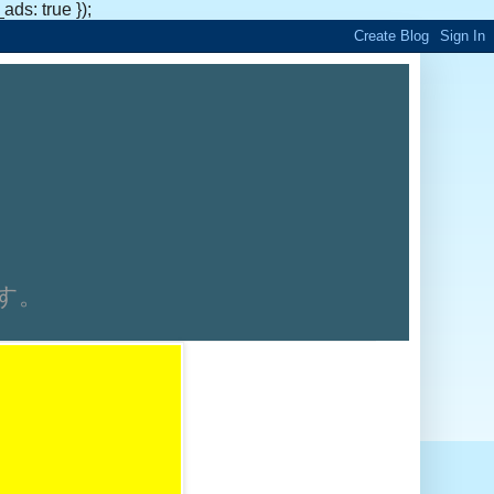
s: true });
です。