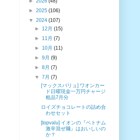
►
2026
(48)
►
2025
(106)
▼
2024
(107)
►
12月
(15)
►
11月
(7)
►
10月
(11)
►
9月
(9)
►
8月
(7)
▼
7月
(7)
[マックスバリュ] ワオンカー
ド日曜現金一万円チャージ
粗品7月分
ロイズチョコレートの詰め合
わせセット
[topvalu] イオンの『ベトナム
激辛混ぜ麺』はおいしいの
か？