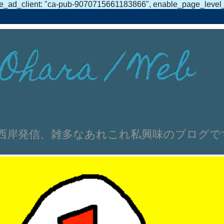
e_ad_client: "ca-pub-9070715661183866", enable_page_level_ad
Ohara / Web
伸文 浜名湖西岸発信、雑多なあれこれ私興味のブログ