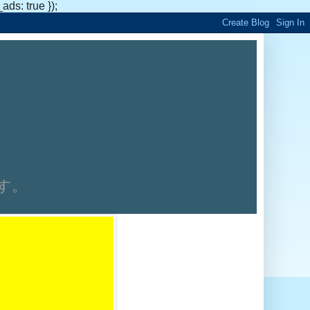
s: true });
です。