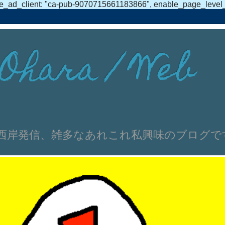
e_ad_client: "ca-pub-9070715661183866", enable_page_level_ad
Ohara / Web
伸文 浜名湖西岸発信、雑多なあれこれ私興味のブログ