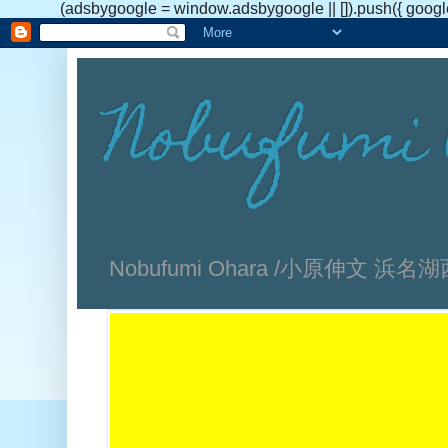
(adsbygoogle = window.adsbygoogle || []).push({ googl
Nobufumi 
Nobufumi Ohara /小原