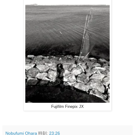
Fujifilm Finepix JX
Nobufumi Ohara
時刻:
23:26