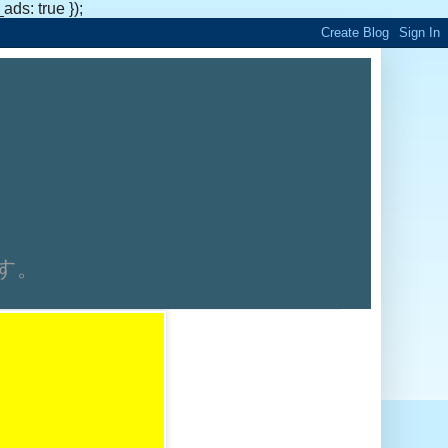
s: true });
です。