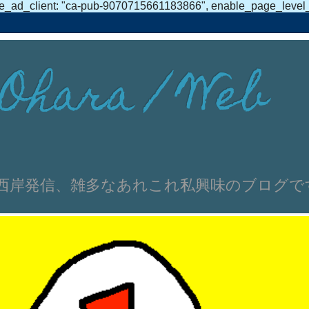
e_ad_client: "ca-pub-9070715661183866", enable_page_level_ad
Ohara / Web
伸文 浜名湖西岸発信、雑多なあれこれ私興味のブログ