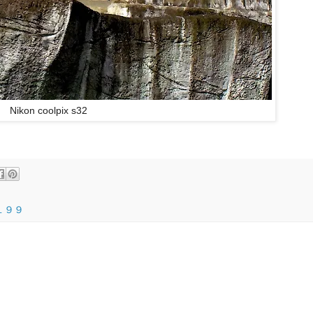
Nikon coolpix s32
１９９