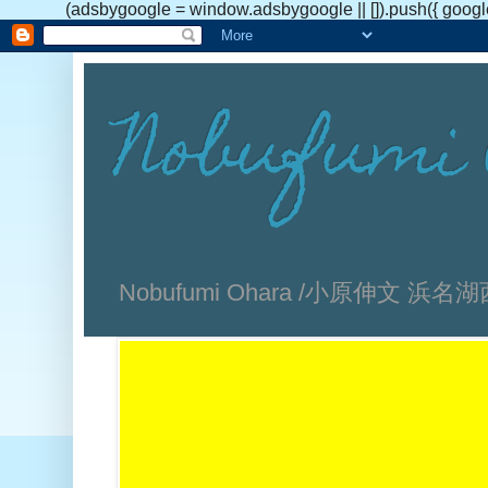
(adsbygoogle = window.adsbygoogle || []).push({ googl
Nobufumi 
Nobufumi Ohara /小原