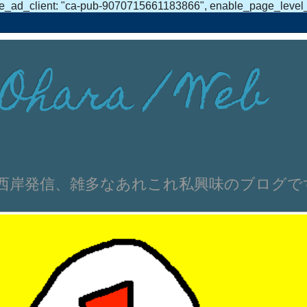
e_ad_client: "ca-pub-9070715661183866", enable_page_level_ad
Ohara / Web
伸文 浜名湖西岸発信、雑多なあれこれ私興味のブログ