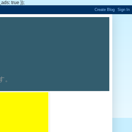
s: true });
です。