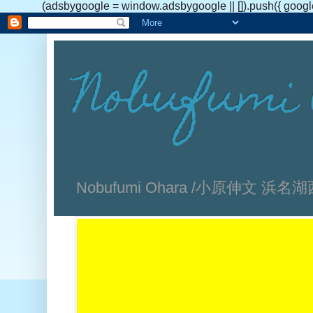
(adsbygoogle = window.adsbygoogle || []).push({ googl
Nobufumi 
Nobufumi Ohara /小原