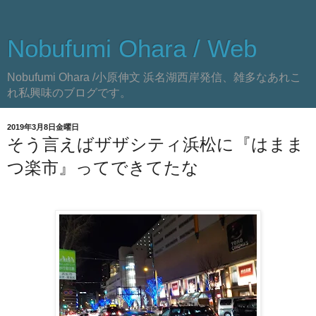
Nobufumi Ohara / Web
Nobufumi Ohara /小原伸文 浜名湖西岸発信、雑多なあれこ
れ私興味のブログです。
2019年3月8日金曜日
そう言えばザザシティ浜松に『はまま
つ楽市』ってできてたな