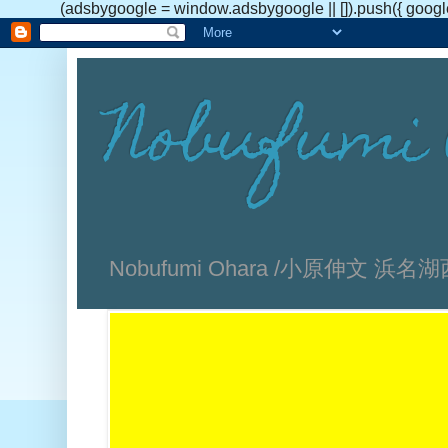
(adsbygoogle = window.adsbygoogle || []).push({ googl
Nobufumi 
Nobufumi Ohara /小原