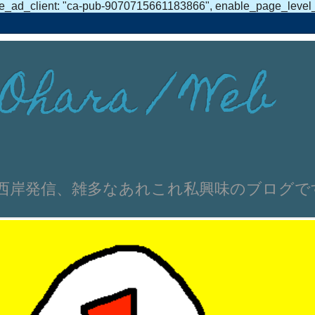
e_ad_client: "ca-pub-9070715661183866", enable_page_level_ad
Ohara / Web
伸文 浜名湖西岸発信、雑多なあれこれ私興味のブログ