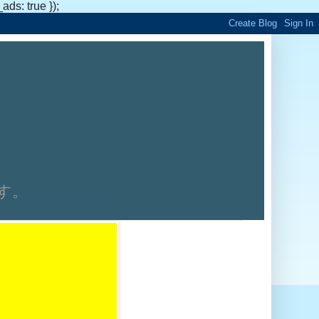
s: true });
です。