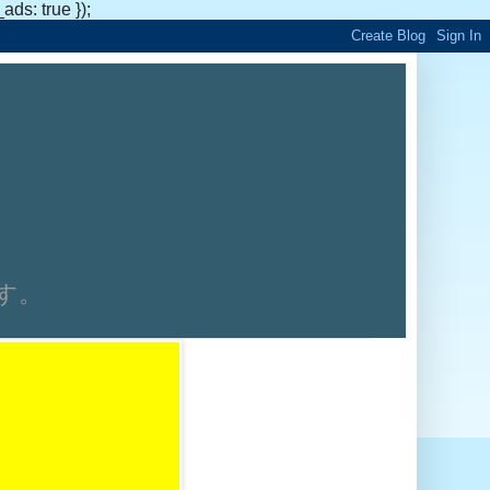
s: true });
です。