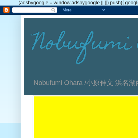
(adsbygoogle = window.adsbygoogle || []).push({ googl
Nobufumi 
Nobufumi Ohara /小原