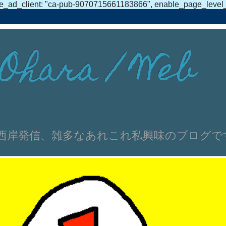
e_ad_client: "ca-pub-9070715661183866", enable_page_level_ad
Ohara / Web
伸文 浜名湖西岸発信、雑多なあれこれ私興味のブログ