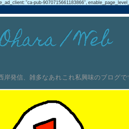
e_ad_client: "ca-pub-9070715661183866", enable_page_level_ad
Ohara / Web
伸文 浜名湖西岸発信、雑多なあれこれ私興味のブログ