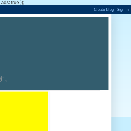
s: true });
です。