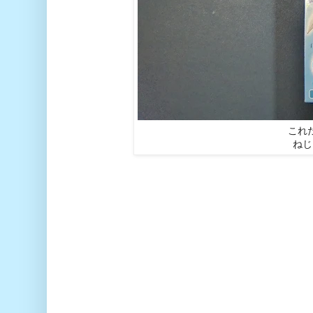
これ
ねじ