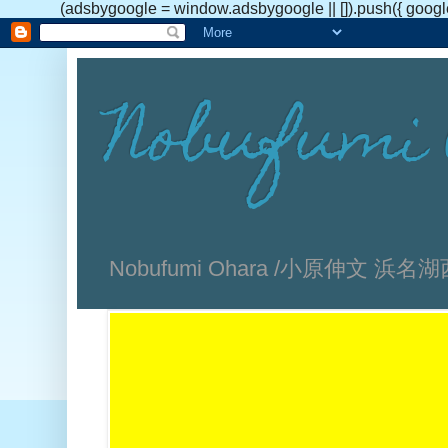
(adsbygoogle = window.adsbygoogle || []).push({ googl
Nobufumi 
Nobufumi Ohara /小原