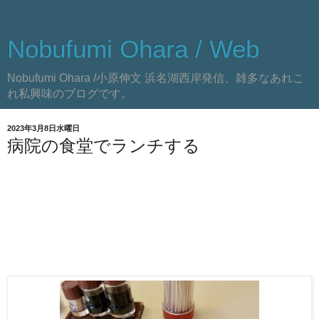
Nobufumi Ohara / Web
Nobufumi Ohara /小原伸文 浜名湖西岸発信、雑多なあれこ
れ私興味のブログです。
2023年3月8日水曜日
病院の食堂でランチする