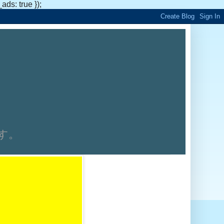
s: true });
です。