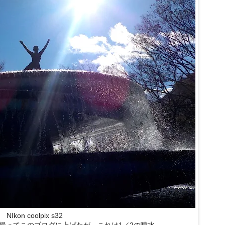
NIkon coolpix s32