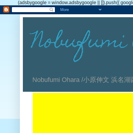
(adsbygoogle = window.adsbygoogle || []).push({ googl
Nobufumi 
Nobufumi Ohara /小原