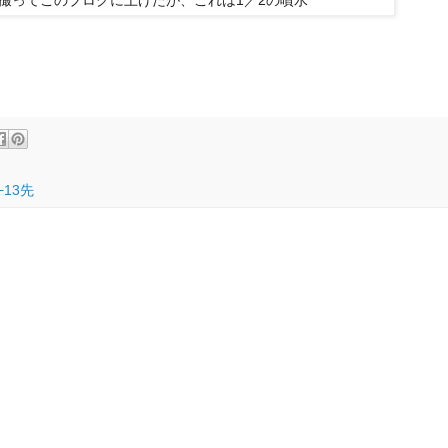
撮ってこのブログに上げたが、これは1／2の噴水
−13先