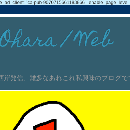
e_ad_client: "ca-pub-9070715661183866", enable_page_level_ad
Ohara / Web
伸文 浜名湖西岸発信、雑多なあれこれ私興味のブログ