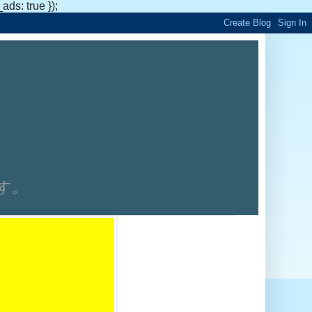
s: true });
です。