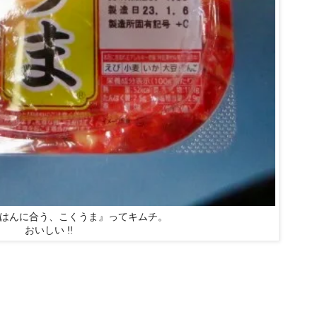
はんに合う、こくうま』ってキムチ。
おいしい !!