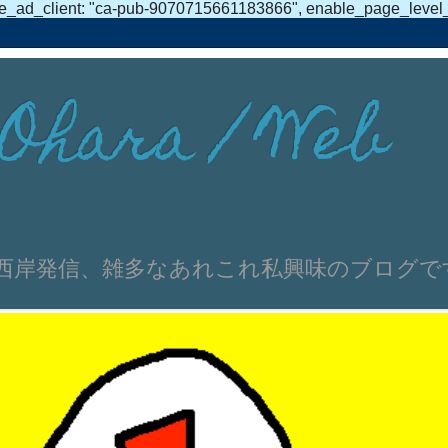
e_ad_client: "ca-pub-9070715661183866", enable_page_level_ad
Ohara / Web
伸文 浜名湖西岸発信、雑多なあれこれ私興味のブログ