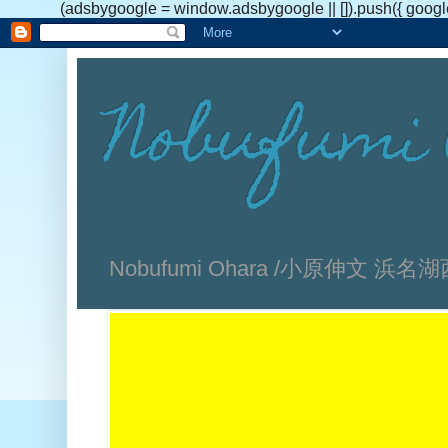
(adsbygoogle = window.adsbygoogle || []).push({ googl
Nobufumi 
Nobufumi Ohara /小原